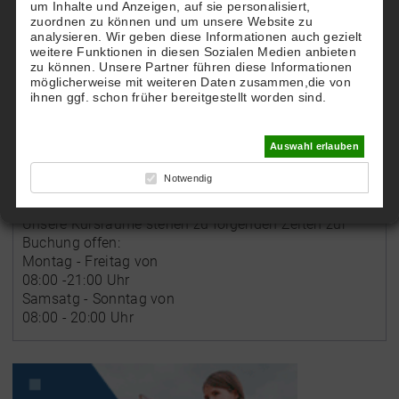
um Inhalte und Anzeigen, auf sie personalisiert,
zuordnen zu können und um unsere Website zu
Telefon:
analysieren. Wir geben diese Informationen auch gezielt
08321 - 7889559
weitere Funktionen in diesen Sozialen Medien anbieten
zu können. Unsere Partner führen diese Informationen
möglicherweise mit weiteren Daten zusammen,die von
Web:
ihnen ggf. schon früher bereitgestellt worden sind.
www.therapy4u.de
Auswahl erlauben
Notwendig
Öffnungszeiten
Unsere Kursräume stehen zu folgenden Zeiten zur
Buchung offen:
Montag - Freitag von
08:00 -21:00 Uhr
Samsatg - Sonntag von
08:00 - 20:00 Uhr