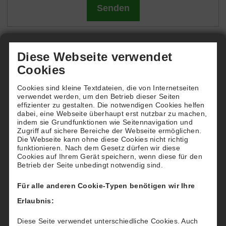
Diese Webseite verwendet
Kontakt
Cookies
Therapy4U Pro
Cookies sind kleine Textdateien, die von Internetseiten
Kursräume Kempten
verwendet werden, um den Betrieb dieser Seiten
effizienter zu gestalten. Die notwendigen Cookies helfen
dabei, eine Webseite überhaupt erst nutzbar zu machen,
Kursraum 1:
indem sie Grundfunktionen wie Seitennavigation und
Zugriff auf sichere Bereiche der Webseite ermöglichen.
Schumacherring 11
Die Webseite kann ohne diese Cookies nicht richtig
funktionieren. Nach dem Gesetz dürfen wir diese
Kursraum 2:
Cookies auf Ihrem Gerät speichern, wenn diese für den
Betrieb der Seite unbedingt notwendig sind.
Prälat-Götz-Str. 3
Für alle anderen Cookie-Typen benötigen wir Ihre
Erlaubnis:
Email:
kurse
@therapy4u.de
Diese Seite verwendet unterschiedliche Cookies. Auch